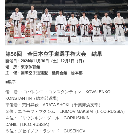
第56回 全日本空手道選手権大会 結果
開催日：2024年11月30日（土）12月1日（日）
場 所：東京体育館
主 催：国際空手道連盟 極真会館 総本部
■男子
優 勝 ：コバレンコ・コンスタンティン KOVALENKO
KONSTANTIN（総本部道場）
準優勝：荒田昇毅 ARATA SHOKI（千葉海浜支部）
３位：エキモフ・マクシム EKIMOV MAKSIM（I.K.O.RUSSIA）
４位：ゴリウシキン・ダニル GORIUSHKIN
DANIL（I.K.O.RUSSIA）
５位：グセイノフ・ラシャド GUSEINOV