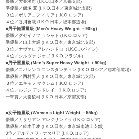
優勝／大秦稜司 (I.K.O.日本／京都支部)
準優勝／飯塚 翼 (I.K.O.日本／東京城北支部)
３位／ポリアコフ イリア (I.K.O.ロシア)
４位／谷川蒼哉 (I.K.O.日本／総本部道場)
■男子軽重量級 (Men’s Heavy Weight －90kg)
優勝／グセイノフ ラシャド (I.K.O.ロシア)
準優勝／山上大輝 (I.K.O.日本／東京城北支部)
３位／ナヴァロ アレハンドロ（I.K.O.スペイン)
４位／シルヴァ ジオゴ (I.K.O.ブラジル)
■男子重量級 (Men’s Super Heavy Weight ＋90kg)
優勝／コバレンコ コンスタンティン (I.K.O.ロシア／総本部道場)
準優勝／西村界人 (I.K.O.日本／東京城北支部)
３位／エキモフ マクシム (I.K.O.ロシア)
４位／ルジン アンドレイ （I.K.O.ロシア）
一撃賞／大秦稜司 (I.K.O.日本／京都支部)
■女子軽量級 (Women’s Light Weight －55kg)
優勝／カザリアン アレクサンドラ (I.K.O.ロシア)
準優勝／鈴木千凌 (I.K.O.日本／東京城南池上支部)
3位／アルテメワ・ナタリア (I.K.O.ロシア)