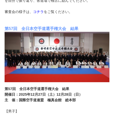
を自分で振り返り、各道場で稽古に励んでください。
審査会の様子は、
コチラ
をご覧ください。
第57回 全日本空手道選手権大会 結果
第57
回 全日本空手道選手権大会 結果
開催日：2025
年12
月27
日（土）12
月28
日（日）
主 催：国際空手道連盟 極真会館 総本部
【男子】