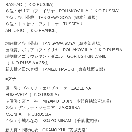
RASHAD（I.K.O.RUSSIA）
６位：ポリアコフ・イリヤ POLIAKOV ILIA（I.K.O.RUSSIA）
７位：谷川蒼哉 TANIGAWA SOYA（総本部道場）
８位：トゥセウ・アントニオ TUSSEAU
ANTONIO（I.K.O.FRANCE）
敢闘賞／谷川蒼哉 TANIGAWA SOYA（総本部道場）
技能賞／ポリアコフ・イリヤ POLIAKOV ILIA（I.K.O.RUSSIA）
試割賞／ゴリウシキン・ダニル GORIUSHKIN DANIL
（I.K.O.RUSSIA＝25枚）
新人賞／田水春樹 TAMIZU HARUKI（東京城西支部）
■女子
優 勝：ザベリナ・エリザベータ ZABELINA
ERIZAVETA（I.K.O.RUSSIA）
準優勝：宮本 神 MIYAMOTO JIN（本部直轄浅草道場）
３位：ザソリナ・クセニア ZASORINA
KSENIIA（I.K.O.RUSSIA）
４位：小城みなみ KOJYO MINAMI（千葉北支部）
新人賞：岡野結衣 OKANO YUI（茨城支部）