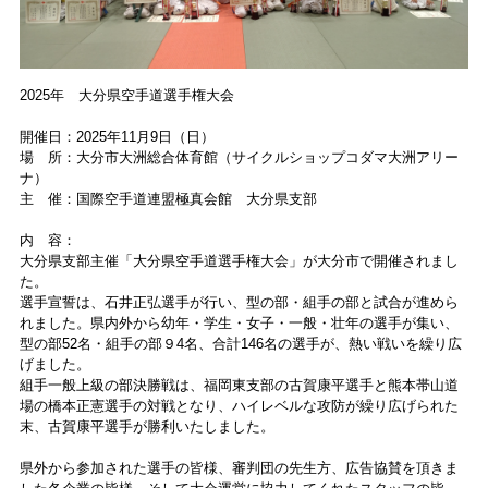
2025年 大分県空手道選手権大会
開催日：2025年11月9日（日）
場 所：大分市大洲総合体育館（サイクルショップコダマ大洲アリー
ナ）
主 催：国際空手道連盟極真会館 大分県支部
内 容：
大分県支部主催「大分県空手道選手権大会」が大分市で開催されまし
た。
選手宣誓は、石井正弘選手が行い、型の部・組手の部と試合が進めら
れました。県内外から幼年・学生・女子・一般・壮年の選手が集い、
型の部52名・組手の部９4名、合計146名の選手が、熱い戦いを繰り広
げました。
組手一般上級の部決勝戦は、福岡東支部の古賀康平選手と熊本帯山道
場の橋本正憲選手の対戦となり、ハイレベルな攻防が繰り広げられた
末、古賀康平選手が勝利いたしました。
県外から参加された選手の皆様、審判団の先生方、広告協賛を頂きま