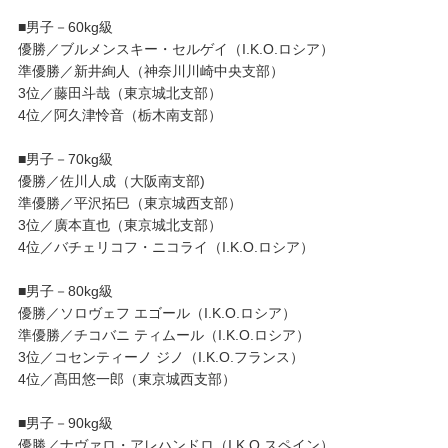
■男子－60kg級
優勝／ブルメンスキー・セルゲイ（I.K.O.ロシア）
準優勝／新井絢人（神奈川川崎中央支部）
3位／藤田斗哉（東京城北支部）
4位／阿久津怜音（栃木南支部）
■男子－70kg級
優勝／佐川人成（大阪南支部)
準優勝／平沢拓巳（東京城西支部）
3位／廣本直也（東京城北支部）
4位／バチェリコフ・ニコライ（I.K.O.ロシア）
■男子－80kg級
優勝／ソロヴェフ エゴール（I.K.O.ロシア）
準優勝／チコバニ ティムール（I.K.O.ロシア）
3位／コセンティーノ ジノ（I.K.O.フランス）
4位／髙田悠一郎（東京城西支部）
■男子－90kg級
優勝／ナヴァロ・アレハンドロ（I.K.O.スペイン）