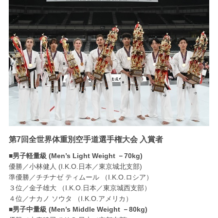
第7回全世界体重別空手道選手権大会 入賞者
■男子軽量級 (Men’s Light Weight －70kg)
優勝／小林健人 (I.K.O.日本／東京城北支部)
準優勝／チチナゼ ティムール （I.K.O.ロシア）
３位／金子雄大 （I.K.O.日本／東京城西支部）
４位／ナカノ ソウタ （I.K.O.アメリカ）
■男子中量級 (Men’s Middle Weight －80kg)