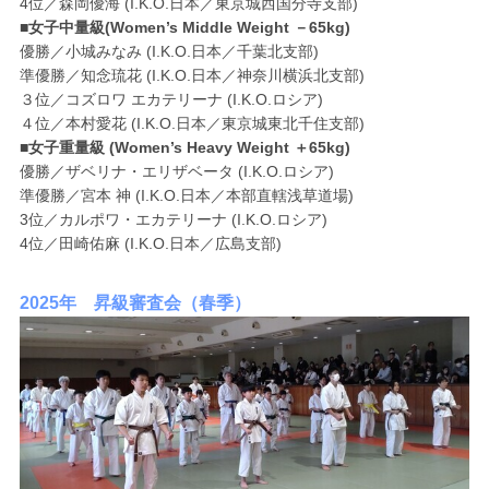
4位／森岡優海 (I.K.O.日本／東京城西国分寺支部)
■女子中量級(Women’s Middle Weight －65kg)
優勝／小城みなみ (I.K.O.日本／千葉北支部)
準優勝／知念琉花 (I.K.O.日本／神奈川横浜北支部)
３位／コズロワ エカテリーナ (I.K.O.ロシア)
４位／本村愛花 (I.K.O.日本／東京城東北千住支部)
■女子重量級 (Women’s Heavy Weight ＋65kg)
優勝／ザベリナ・エリザベータ (I.K.O.ロシア)
準優勝／宮本 神 (I.K.O.日本／本部直轄浅草道場)
3位／カルポワ・エカテリーナ (I.K.O.ロシア)
4位／田崎佑麻 (I.K.O.日本／広島支部)
2025年 昇級審査会（春季）