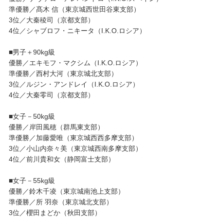
準優勝／髙木 信（東京城西世田谷東支部）
3位／大秦稜司（京都支部）
4位／シャブロフ・ニキータ（I.K.O.ロシア）
■男子＋90kg級
優勝／エキモフ・マクシム（I.K.O.ロシア）
準優勝／西村大河（東京城北支部）
3位／ルジン・アンドレイ（I.K.O.ロシア）
4位／大秦零司（京都支部）
■女子－50kg級
優勝／岸田風穂（群馬東支部）
準優勝／加藤愛唯（東京城西西多摩支部）
3位／小山内奈々美（東京城西南多摩支部）
4位／前川貴和女（静岡富士支部）
■女子－55kg級
優勝／鈴木千凌（東京城南池上支部）
準優勝／所 羽奈（東京城北支部）
3位／櫻田まどか（秋田支部）