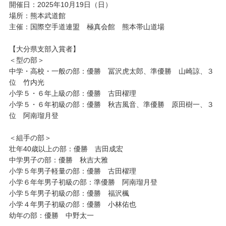
開催日：2025年10月19日（日）
場所：熊本武道館
主催：国際空手道連盟 極真会館 熊本帯山道場
【大分県支部入賞者】
＜型の部＞
中学・高校・一般の部：優勝 冨沢虎太郎、準優勝 山崎諒、３
位 竹内光
小学５・６年上級の部：優勝 古田櫂理
小学５・６年初級の部：優勝 秋吉風音、準優勝 原田樹一、３
位 阿南瑠月登
＜組手の部＞
壮年40歳以上の部：優勝 吉田成宏
中学男子の部：優勝 秋吉大雅
小学５年男子軽量の部：優勝 古田櫂理
小学６年年男子初級の部：準優勝 阿南瑠月登
小学５年男子初級の部：優勝 福沢楓
小学４年男子初級の部：優勝 小林佑也
幼年の部：優勝 中野太一