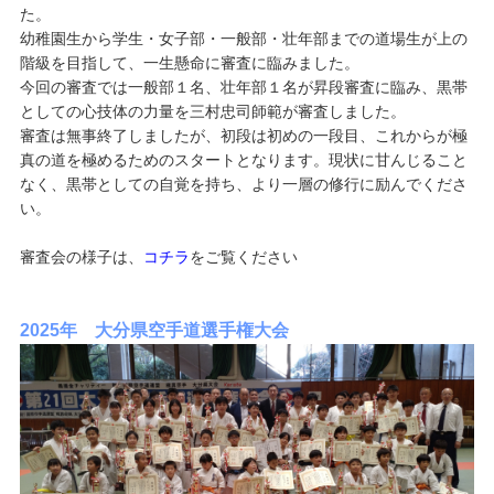
た。
幼稚園生から学生・女子部・一般部・壮年部までの道場生が上の
階級を目指して、一生懸命に審査に臨みました。
今回の審査では一般部１名、壮年部１名が昇段審査に臨み、黒帯
としての心技体の力量を三村忠司師範が審査しました。
審査は無事終了しましたが、初段は初めの一段目、これからが極
真の道を極めるためのスタートとなります。現状に甘んじること
なく、黒帯としての自覚を持ち、より一層の修行に励んでくださ
い。
審査会の様子は、
コチラ
をご覧ください
2025年 大分県空手道選手権大会