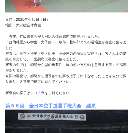
日時：2025年4月6日（日）
場所：大洲総合体育館
春季、昇級審査会が大洲総合体育館内で開催されました。
下は幼稚園から学生・女子部・一般部・壮年部までの道場生が審査に臨みま
した。
審査は、基本・移動・型・組手・基礎体力の項目が実施され、皆さん上の階
級を目指して、一生懸命に審査に臨みました。
審査の中では、師範から型の重要性（体の使い方や軸を意識する等）の指導
がありました。
今回の審査で、師範から指導された事や上手く出来なかったことを自分で振
り返り、各道場で稽古に励んでください。
審査会の様子は、
コチラ
をご覧ください
第５６回 全日本空手道選手権大会 結果