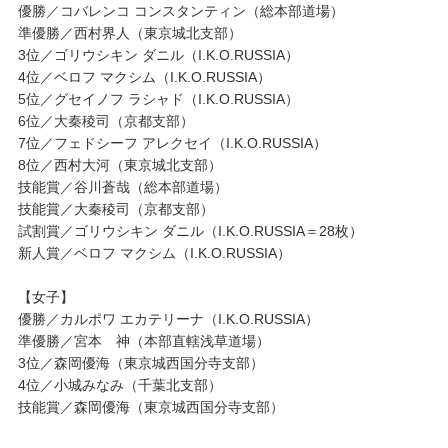
優勝／コバレンコ コンスタンティン（総本部道場）
準優勝／西村界人（東京城北支部）
3位／ゴリウシキン ダニル（I.K.O.RUSSIA）
4位／ベロフ マクシム（I.K.O.RUSSIA）
5位／グセイノフ ラシャド（I.K.O.RUSSIA）
6位／大秦稜司（京都支部）
7位／フェドシーフ アレクセイ（I.K.O.RUSSIA）
8位／西村大河（東京城北支部）
技能賞／谷川蒼哉（総本部道場）
技能賞／大秦稜司（京都支部）
試割賞／ゴリウシキン ダニル（I.K.O.RUSSIA＝28枚）
新人賞／ベロフ マクシム（I.K.O.RUSSIA）
【女子】
優勝／カルポワ エカテリーナ（I.K.O.RUSSIA）
準優勝／宮本 神（本部直轄浅草道場）
3位／森岡優海（東京城西国分寺支部）
4位／小城みなみ（千葉北支部）
技能賞／森岡優海（東京城西国分寺支部）