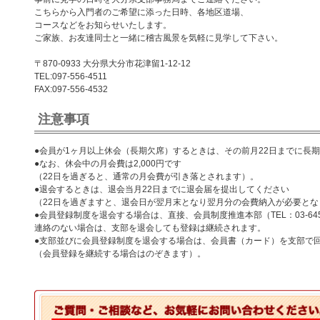
こちらから入門者のご希望に添った日時、各地区道場、
コースなどをお知らせいたします。
ご家族、お友達同士と一緒に稽古風景を気軽に見学して下さい。
〒870-0933 大分県大分市花津留1-12-12
TEL:097-556-4511
FAX:097-556-4532
注意事項
●会員が1ヶ月以上休会（長期欠席）するときは、その前月22日までに長
●なお、休会中の月会費は2,000円です
（22日を過ぎると、通常の月会費が引き落とされます）。
●退会するときは、退会当月22日までに退会届を提出してください
（22日を過ぎますと、退会日が翌月末となり翌月分の会費納入が必要と
●会員登録制度を退会する場合は、直接、会員制度推進本部（TEL：03-645
連絡のない場合は、支部を退会しても登録は継続されます。
●支部並びに会員登録制度を退会する場合は、会員書（カード）を支部で
（会員登録を継続する場合はのぞきます）。