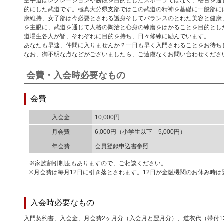
空手道はレクレーションや勝敗を目的としたスポーツではなく、稽古を通
的にした武道です。極真大分県支部ではこの武道の精神を基礎に一般部に
康維持、女子部は今必要とされる護身そしてバランスのとれた美容と健康
を主眼に、武道を通じて人格の陶治と心身の練磨をはかることを目的とし
道場生各人が皆、それぞれに目的を持ち、日々修練に励んでいます。
あなたも早速、仲間に入りませんか？一日も早く入門されることをお待ち
なお、御不明な点などがございましたら、ご遠慮なくお問い合わせくださ
会費・入会時必要なもの
会費
入会金
10,000円
月会費
6,000円（小学生以下 5,000円）
年会費
会員登録申込書参照
※家族割引制度もありますので、ご相談ください。
※月会費は毎月12日に引き落とされます。12日が金融機関のお休み時
入会時必要なもの
入門契約書、入会金、月会費2ヶ月分（入会月と翌月分）、道衣代（帯付12,