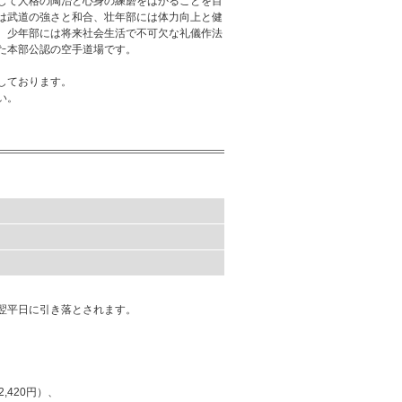
じて人格の陶治と心身の練磨をはかることを目
は武道の強さと和合、壮年部には体力向上と健
、少年部には将来社会生活で不可欠な礼儀作法
た本部公認の空手道場です。
しております。
い。
は翌平日に引き落とされます。
420円）、