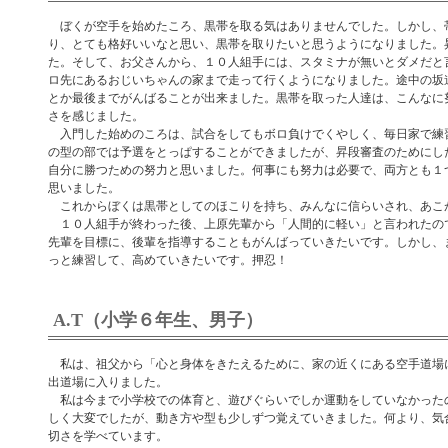
ぼくが空手を始めたころ、黒帯を取る気はありませんでした。しかし、
り、とても格好いいなと思い、黒帯を取りたいと思うようになりました。
た。そして、お父さんから、１０人組手には、スタミナが無いとダメだと
ロ先にあるおじいちゃんの家まで走って行くようになりました。途中の坂
とか最後までがんばることが出来ました。黒帯を取った人達は、こんなに
さを感じました。
入門した始めのころは、試合をしてもボロ負けでくやしく、毎日家で練
の型の部では予選をとっぱすることができましたが、昇段審査のためにし
自分に勝つための努力と思いました。何事にも努力は必要で、両方とも１
思いました。
これからぼくは黒帯としてのほこりを持ち、みんなに信らいされ、あこ
１０人組手が終わった後、上原先輩から「人間的に軽い」と言われたの
先輩を目標に、後輩を指導することもがんばっていきたいです。しかし、
っと練習して、高めていきたいです。押忍！
A.T（小学６年生、男子）
私は、祖父から「心と身体をきたえるために、家の近くにある空手道場
出道場に入りました。
私は今まで小学校での体育と、遊びぐらいでしか運動をしていなかった
しく大変でしたが、動き方や型も少しずつ覚えていきました。何より、気
切さを学べています。