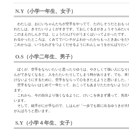
N.Y（小学一年生、女子）
わたしは、おにいちゃんたちが空手をやってて、たのしそうだとおもっ
わたしは、きそたいりょくがすきです。ておしぐるまがきょうそうみたい
このまえのしんさでは、じょうだんげりがうまくはいってよかったです。
わるかったところは、くみてでパンチがよわかったからもっときあいをだ
これからは、いつもわざをつよくだせるようにれんしゅうをがんばりたい
O.S（小学二年生、男子）
ぼくが、空手をならいたいと思ったりゆうは、やさしくて強い人になり
んができなくなると、人をたたいたりしてしまう時があります。でも、本
けないようにするために、空手をならって心をきたえようと思いました。
空手をならいはじめて一年たって、おこってもあまりたたかないように
ます。
これから、今の自分より強くなるように、けいこを休まず通って、先生
います。
そして、組手がにが手なので、しはんが「一歩でも前に出るゆうきが大
がんばろうと思います。
S.Y（小学４年生、女子）