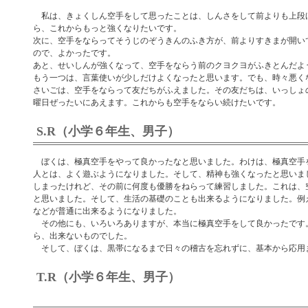
私は、きょくしん空手をして思ったことは、しんさをして前よりも上段
ら、これからもっと強くなりたいです。
次に、空手をならってそうじのぞうきんのふき方が、前よりすきまが開い
ので、よかったです。
あと、せいしんが強くなって、空手をならう前のクヨクヨがふきとんだよ
もう一つは、言葉使いが少しだけよくなったと思います。でも、時々悪く
さいごは、空手をならって友だちがふえました。その友だちは、いっしょ
曜日ぜったいにあえます。これからも空手をならい続けたいです。
S.R（小学６年生、男子）
ぼくは、極真空手をやって良かったなと思いました。わけは、極真空手
人とは、よく遊ぶようになりました。そして、精神も強くなったと思いま
しまったけれど、その前に何度も優勝をねらって練習しました。これは、
と思いました。そして、生活の基礎のことも出来るようになりました。例
などが普通に出来るようになりました。
その他にも、いろいろありますが、本当に極真空手をして良かったです
ら、出来ないものでした。
そして、ぼくは、黒帯になるまで日々の稽古を忘れずに、基本から応用
T.R（小学６年生、男子）