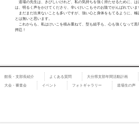
道場の先生は、きびしいけれど、私の気持ちを強く持たせるために、は
は、明るく声をかけてくださり、辛いけいこもそのお陰でがんばれていま
まだまだ出来ないことも多いですが、強い心と身体をもてるように、極
とは無いと思います。
これからも、私はけいこを積み重ねて、型も組手も、心も強くなって黒
押忍！
館長・支部長紹介
よくある質問
大分県支部年間活動計画
大会・審査会
イベント
フォトギャラリー
道場生の声