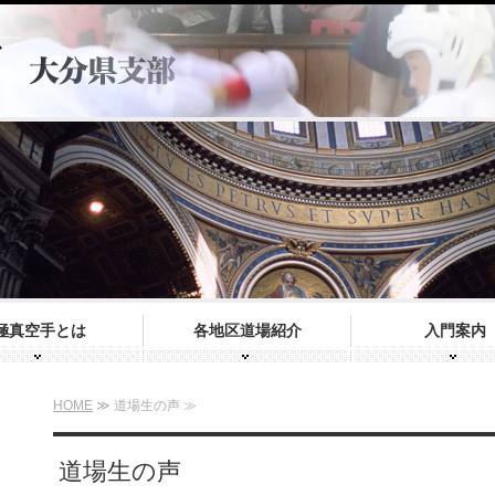
極真空手とは
各地区道場紹介
入門案内
HOME
≫ 道場生の声 ≫
道場生の声