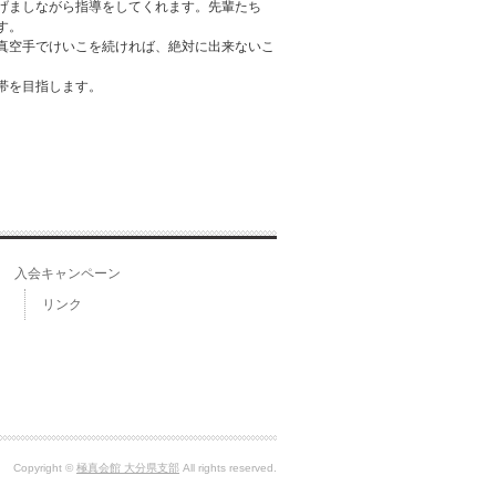
げましながら指導をしてくれます。先輩たち
す。
真空手でけいこを続ければ、絶対に出来ないこ
帯を目指します。
入会キャンペーン
リンク
Copyright ©
極真会館 大分県支部
All rights reserved.