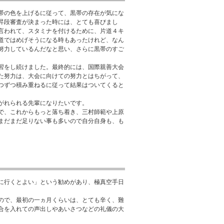
帯の色を上げるに従って、黒帯の存在が気にな
昇段審査が決まった時には、とても喜びまし
言われて、スタミナを付けるために、片道４キ
道ではめげそうになる時もあったけれど、なん
努力しているんだなと思い、さらに黒帯のすご
習をし続けました。最終的には、国際親善大会
た努力は、大会に向けての努力とはちがって、
つずつ積み重ねるに従って結果はついてくると
がれられる先輩になりたいです。
で、これからもっと落ち着き、三村師範や上原
まだまだ足りない事も多いので自分自身も、も
に行くとよい」という勧めがあり、極真空手日
ので、最初の一ヵ月くらいは、とても辛く、難
合を入れての声出しやあいさつなどの礼儀の大