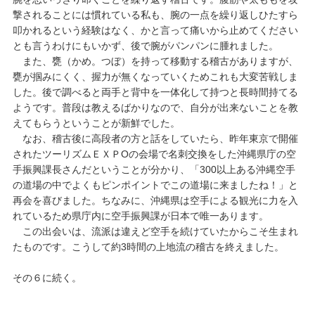
撃されることには慣れている私も、腕の一点を繰り返しひたすら
叩かれるという経験はなく、かと言って痛いから止めてください
とも言うわけにもいかず、後で腕がパンパンに腫れました。
また、甕（かめ。つぼ）を持って移動する稽古がありますが、
甕が掴みにくく、握力が無くなっていくためこれも大変苦戦しま
した。後で調べると両手と背中を一体化して持つと長時間持てる
ようです。普段は教えるばかりなので、自分が出来ないことを教
えてもらうということが新鮮でした。
なお、稽古後に高段者の方と話をしていたら、昨年東京で開催
されたツーリズムＥＸＰOの会場で名刺交換をした沖縄県庁の空
手振興課長さんだということが分かり、「300以上ある沖縄空手
の道場の中でよくもピンポイントでこの道場に来ましたね！」と
再会を喜びました。ちなみに、沖縄県は空手による観光に力を入
れているため県庁内に空手振興課が日本で唯一あります。
この出会いは、流派は違えど空手を続けていたからこそ生まれ
たものです。こうして約3時間の上地流の稽古を終えました。
その６に続く。