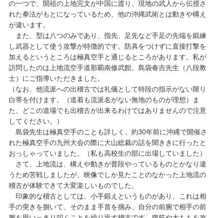
の一つで、開祖の上地完文が中国に渡り、現地の武人から伝授さ
れた拳法がもとになっているため、他の沖縄武術とは動きや構え
が違います。
また、型は八つのみであり、指先、足先など手足の先端を鍛練
し武器として使う攻撃が特徴的です。防具をつけずに直接打撃を
加えるというところは極真空手と通じるところがあります。私が
訪問したのは上地流空手道那覇南修武館。島袋春吉先生（八段教
士）にご指導いただきました。
（なお、他流派への出稽古では礼儀として特段の指示がない限り
白帯を付けます。（道着も流派名がない無地のものが理想）ま
た、どこの道場でも出稽古が出来るわけではありませんので注意
してください。）
島袋先生は極真空手のことも詳しく、約30年前に沖縄で開催さ
れた極真空手の九州大会の際に大山総裁の話を聞ききに行ったと
おっしゃっていました。（私も高校生の部に出場していました）
さて、上地流は、構えや動きが普段やっているものとかなり違
うため苦戦しましたが、映像でしか見たことのなかった上地流の
稽古が体験できて大変楽しいものでした。
印象的な稽古としては、小手鍛えというものがあり、これは相
手の突きを捌いて、そのまま手首を掴み、自分の前腕で相手の前
腕を思いっきり叩くことを繰り返す稽古です。腹筋や太ももを攻