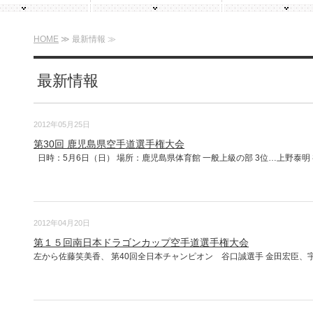
HOME
≫ 最新情報 ≫
最新情報
2012年05月25日
第30回 鹿児島県空手道選手権大会
日時：5月6日（日） 場所：鹿児島県体育館 一般上級の部 3位…上野泰明 初
2012年04月20日
第１５回南日本ドラゴンカップ空手道選手権大会
左から佐藤笑美香、 第40回全日本チャンピオン 谷口誠選手 金田宏臣、宇都