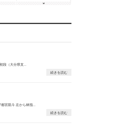
段（大分県支...
続きを読む
宮凱斗 左から林指...
続きを読む