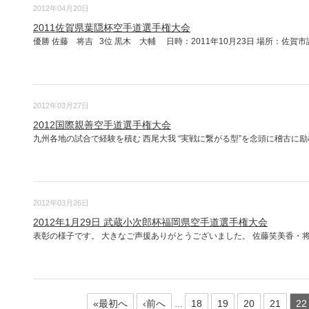
2012年04月20日
2011佐賀県葉隠杯空手道選手権大会
優勝 佐藤 将吉 3位 黒木 大輔 日時：2011年10月23日 場所：佐賀市諸.
2012年03月27日
2012国際親善空手道選手権大会
九州各地の試合で経験を積む 西尾大我 “実戦に繋がる型”を念頭に稽古に励む 大
2012年03月26日
2012年1月29日 武蔵小次郎杯福岡県空手道選手権大会
表彰の様子です。 大きなご声援ありがとうございました。 佐藤笑美香・将吉 
«最初へ
‹前へ
18
19
20
21
22
…