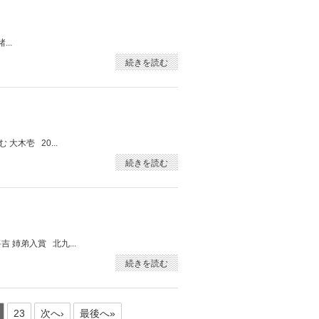
..
続きを読む
木壱 20...
続きを読む
姉弟入賞 北九...
続きを読む
23
次へ›
最後へ»